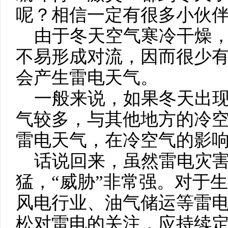
呢？相信一定有很多小伙
由于冬天空气寒冷干燥，
不易形成对流，因而很少
会产生雷电天气。
一般来说，如果冬天出现
气较多，与其他地方的冷
雷电天气，在冷空气的影
话说回来，虽然雷电灾害
猛，“威胁”非常强。对于
风电行业、油气储运等雷
松对雷电的关注，应持续