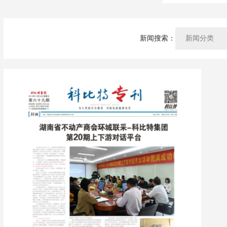
新闻搜索：
新闻分类