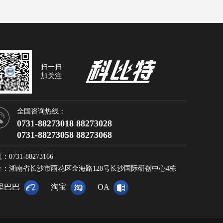
扫一扫
加关注
全国咨询热线：
0731-88273018 88273028
0731-88273058 88273068
：0731-88273166
址：湖南省长沙市雨花区金海路128号长沙国际研创中心4栋
里巴巴
淘宝
OA