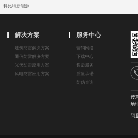
科比特新能源
解决方案
服务中心
建筑防雷解决方案
营销网络
通信防雷解决方案
下载中心
光伏防雷应用方案
售后服务
风电防雷应用方案
质量承诺
防伪查询
传真
地
阿