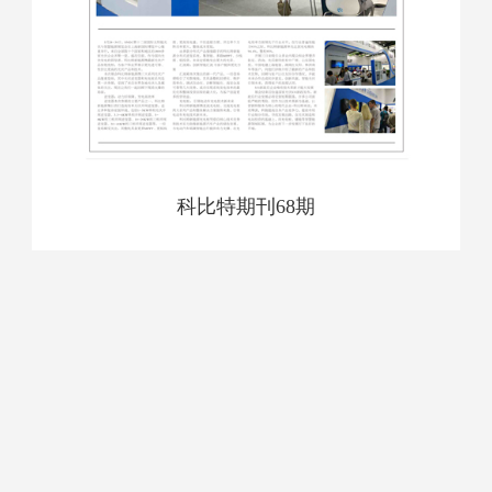
科比特期刊68期