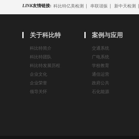
LINK
友情链接:
科比特亿美检测
串联谐振
新中天检测
关于科比特
案例与应用
科比特简介
交通系统
科比特团队
广电系统
科比特发展历程
学校教育
企业文化
通信运营
企业荣誉
政府公共
领导关怀
石化能源