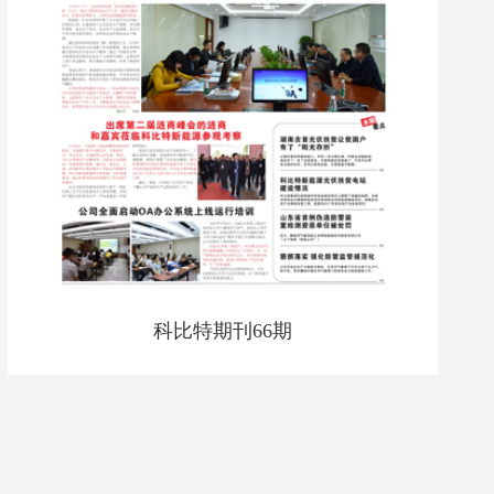
科比特期刊66期