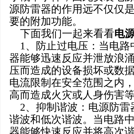
源防雷器的作用远不仅仅
要的附加功能。
下面我们一起来看看
电
1、防止过电压：当电路
器能够迅速反应并泄放浪
压而造成的设备损坏或数
电流限制在安全范围之内
高而造成火灾或人身伤害
2、抑制谐波：电源防雷
谐波和低次谐波。当电路
器能够快速反应并将高次