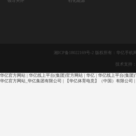
领导关怀
石化能源
湘ICP备18022169号-2
版权所有：华亿手机
技术支持
华亿官方网站
|
华亿线上平台(集团)官方网站
|
华亿
|
华亿线上平台(集团
华亿官方网站_华亿集团有限公司
|
【华亿体育电竞】（中国）有限公司
|