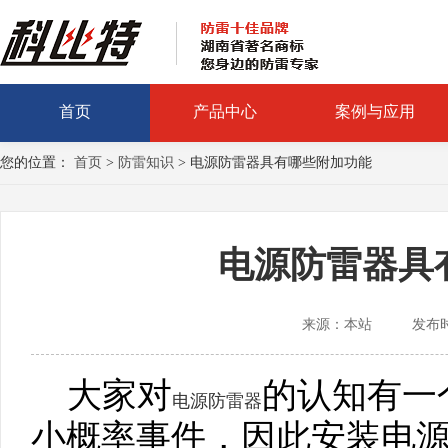
首页
产品中心
案例与应用
您的位置：
首页
>
防雷知识
>
电源防雷器具有哪些附加功能
电源防雷器具
来源：本站
发布时间
大家对
的认知有一
电源防雷器
小概率事件，因此安装电