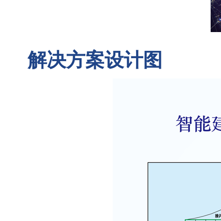
解决方案设计图