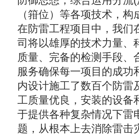
防御思想，综合运用分流(
（箝位）等各项技术，构
在防雷工程项目中，我们在
司将以雄厚的技术力量、
质量、完备的检测手段、
服务确保每一项目的成功和
内设计施工了数百个防雷
工质量优良，安装的设备
于提供各种复杂情况下雷
题，从根本上去消除雷击