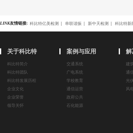
LINK
友情链接:
科比特亿美检测
串联谐振
新中天检测
科比特新
关于科比特
案例与应用
解
科比特简介
交通系统
建
科比特团队
广电系统
通
科比特发展历程
学校教育
光
企业文化
通信运营
风
企业荣誉
政府公共
领导关怀
石化能源