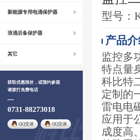
新能源专用电涌保护器
型号：K
浪涌后备保护器
产品介
监控多
其它
特点量
科比特
获取优惠报价，或预约参观
请拨打免费电话
定制的
雷电电
0731-88273018
应用于
QQ交谈
QQ交谈
成度高