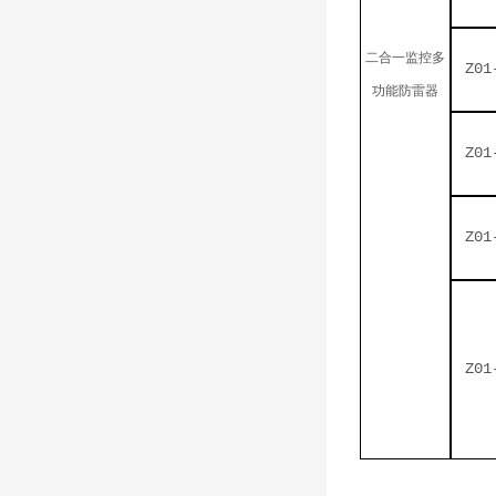
二合一监控多
Z01
功能防雷器
Z01
Z01
Z01