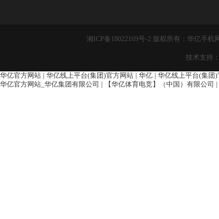
湘ICP备18022169号-2
版权所有：华亿手机
技术支持
华亿官方网站
|
华亿线上平台(集团)官方网站
|
华亿
|
华亿线上平台(集团
华亿官方网站_华亿集团有限公司
|
【华亿体育电竞】（中国）有限公司
|