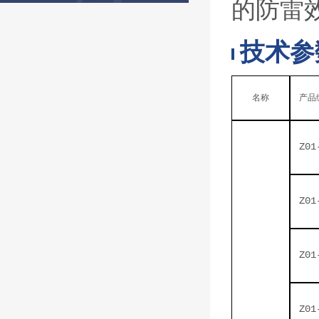
的防雷
技术参
名称
产品
Z01
Z01
Z01
Z01