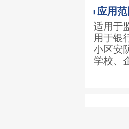
应用范
适用于
用于银
小区安
学校、