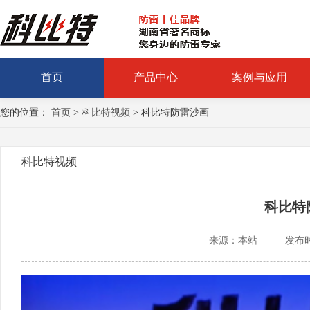
首页
产品中心
案例与应用
您的位置：
首页
>
科比特视频
>
科比特防雷沙画
科比特视频
科比特
来源：本站
发布时间