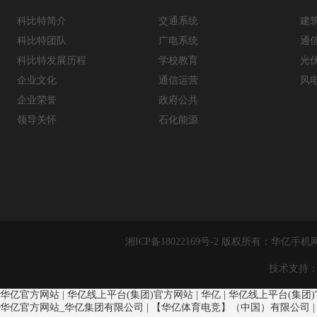
科比特简介
交通系统
建
科比特团队
广电系统
通
科比特发展历程
学校教育
光
企业文化
通信运营
风
企业荣誉
政府公共
领导关怀
石化能源
湘ICP备18022169号-2
版权所有：华亿手机
技术支持
华亿官方网站
|
华亿线上平台(集团)官方网站
|
华亿
|
华亿线上平台(集团
华亿官方网站_华亿集团有限公司
|
【华亿体育电竞】（中国）有限公司
|