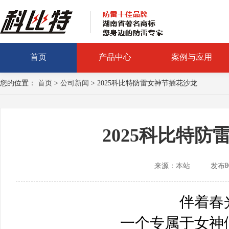
首页
产品中心
案例与应用
您的位置：
首页
>
公司新闻
>
2025科比特防雷女神节插花沙龙
2025科比特
来源：本站
发布时间
伴着春
一个专属于女神