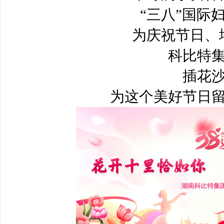
“三八”国际
为庆祝节日、
科比特
插花
为这个美好节日