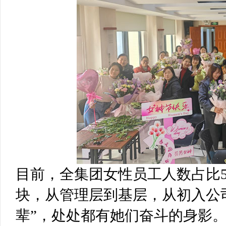
目前，全集团女性员工人数占比
块，从管理层到基层，从初入公司
辈”，处处都有她们奋斗的身影